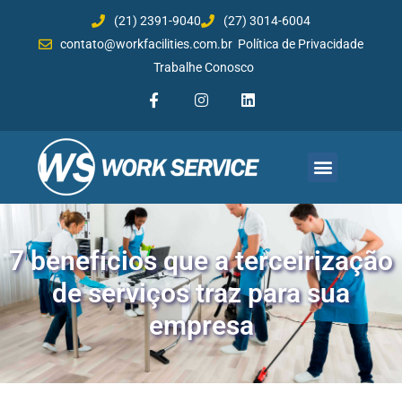
(21) 2391-9040
(27) 3014-6004
contato@workfacilities.com.br
Política de Privacidade
Trabalhe Conosco
Quem Somos
Plataforma Multiserviços
Avaliação de Qualidade
7 benefícios que a terceirização
de serviços traz para sua
empresa